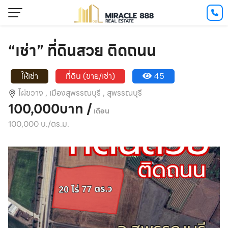
“เช่า” ที่ดินสวย ติดถนน
ให้เช่า
ที่ดิน (ขาย/เช่า)
45
ไผ่ขวาง ,
เมืองสุพรรณบุรี ,
สุพรรณบุรี
100,000บาท /
เดือน
100,000 บ./ตร.ม.