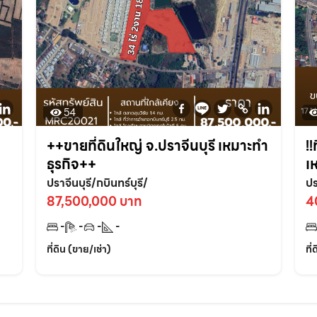
54
++ขายที่ดินใหญ่ จ.ปราจีนบุรี เหมาะทำ
!!
ธุรกิจ++
เ
ปราจีนบุรี/กบินทร์บุรี/
ปร
87,500,000 บาท
4
-
-
-
-
ที่ดิน (ขาย/เช่า)
ที