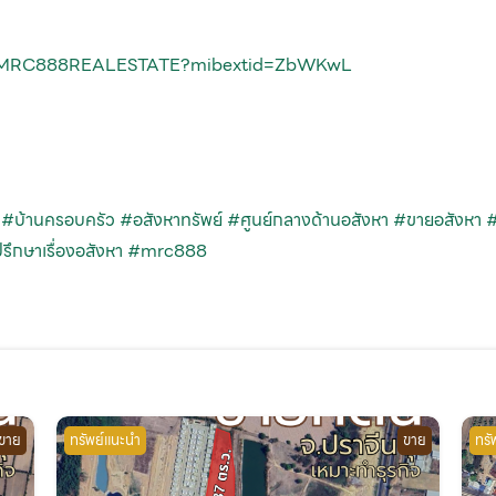
m/MRC888REALESTATE?mibextid=ZbWKwL
#บ้านครอบครัว
#อสังหาทรัพย์
#ศูนย์กลางด้านอสังหา
#ขายอสังหา
#
รึกษาเรื่องอสังหา
#mrc888
ขาย
ทรัพย์แนะนำ
ขาย
ทรั