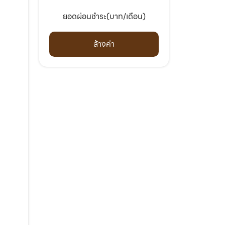
ยอดผ่อนชำระ(บาท/เดือน)
ล้างค่า