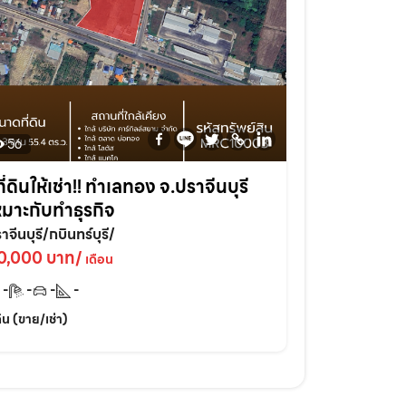
56
ที่ดินให้เช่า!! ทำเลทอง จ.ปราจีนบุรี
หมาะกับทำธุรกิจ
าจีนบุรี/กบินทร์บุรี/
0,000 บาท/
เดือน
-
-
-
-
่ดิน (ขาย/เช่า)