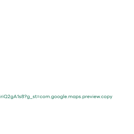
iriQ2gA1s8?g_st=com.google.maps.preview.copy